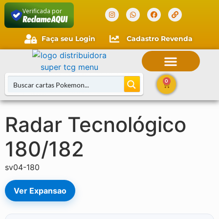
Verificada por
Faça seu Login
Cadastro Revenda
Faça seu login
Cliente novo?
Comece aqui.
0
Radar Tecnológico
Buscar Cartas
180/182
sv04-180
Ver Expansao