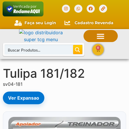
Verificada por
Faça seu Login
Cadastro Revenda
0
Tulipa 181/182
Buscar Cartas
sv04-181
Ver Expansao