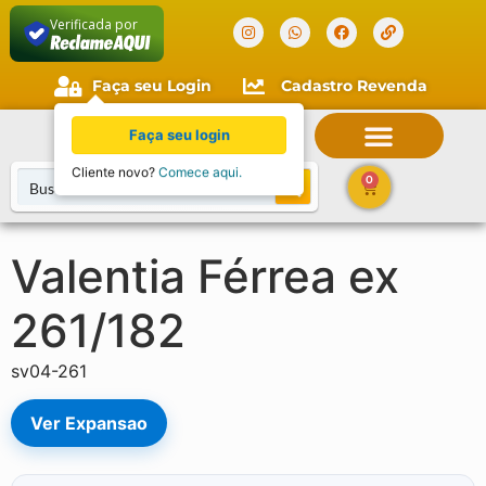
Verificada por
Faça seu Login
Cadastro Revenda
Faça seu login
Cliente novo?
Comece aqui.
0
Valentia Férrea ex
261/182
sv04-261
Ver Expansao