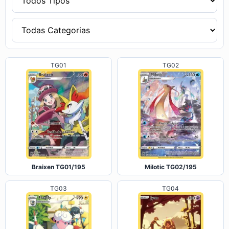
TG01
TG02
Braixen TG01/195
Milotic TG02/195
TG03
TG04