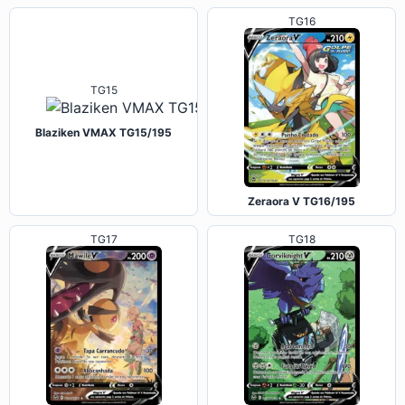
TG16
TG15
Blaziken VMAX TG15/195
Zeraora V TG16/195
TG17
TG18