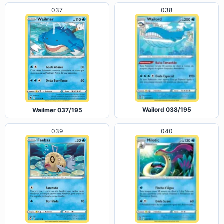
037
038
Wailord 038/195
Wailmer 037/195
039
040