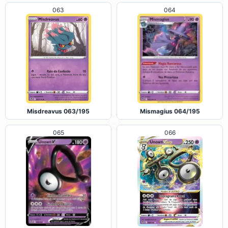
063
064
Mismagius 064/195
Misdreavus 063/195
066
065