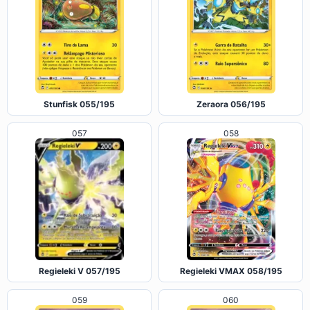
Stunfisk 055/195
Zeraora 056/195
058
057
Regieleki V 057/195
Regieleki VMAX 058/195
059
060