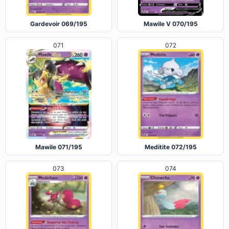
Gardevoir 069/195
Mawile V 070/195
071
072
Mawile 071/195
Meditite 072/195
073
074