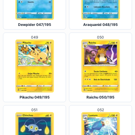
Dewpider 047/195
Araquanid 048/195
049
050
Pikachu 049/195
Raichu 050/195
052
051