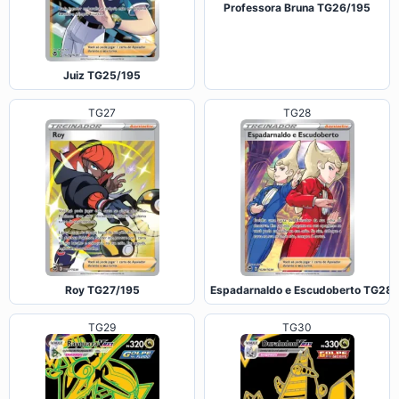
Professora Bruna TG26/195
Juiz TG25/195
TG27
TG28
Roy TG27/195
Espadarnaldo e Escudoberto TG28
TG29
TG30