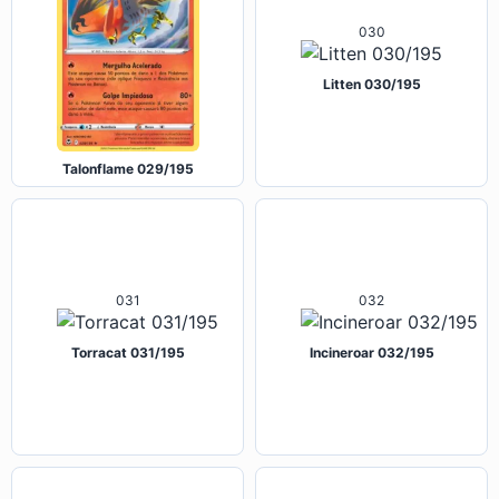
030
Litten 030/195
Talonflame 029/195
031
032
Torracat 031/195
Incineroar 032/195