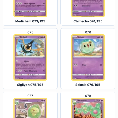
Medicham 073/195
Chimecho 074/195
075
076
Sigilyph 075/195
Solosis 076/195
077
078