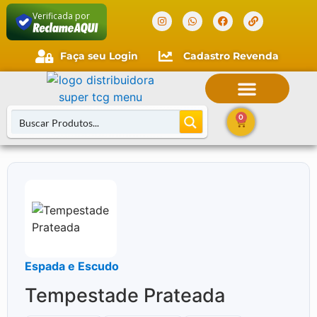
Verificada por
Faça seu Login
Cadastro Revenda
Faça seu login
Cliente novo?
Comece aqui.
0
Buscar Cartas
Espada e Escudo
Tempestade Prateada