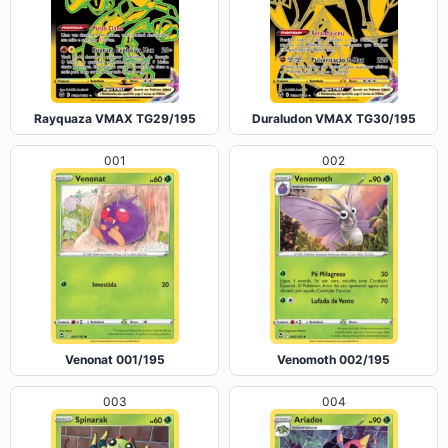
Rayquaza VMAX TG29/195
Duraludon VMAX TG30/195
001
002
Venonat 001/195
Venomoth 002/195
003
004