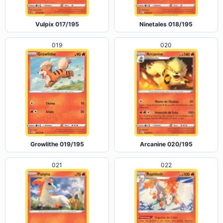
019
020
Arcanine 020/195
Growlithe 019/195
021
022