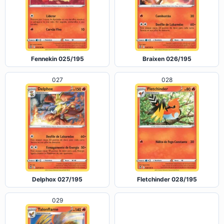
Fennekin 025/195
Braixen 026/195
027
028
Delphox 027/195
Fletchinder 028/195
029