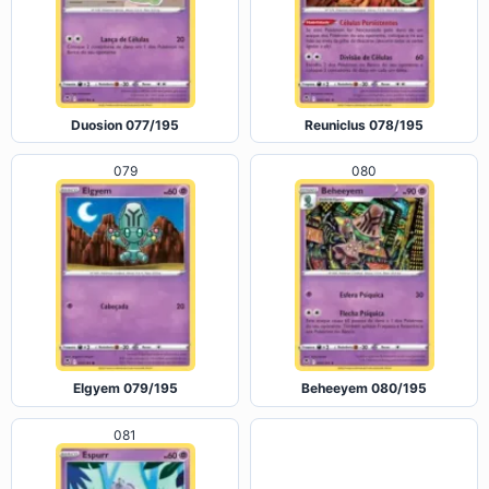
Duosion 077/195
Reuniclus 078/195
079
080
Elgyem 079/195
Beheeyem 080/195
081