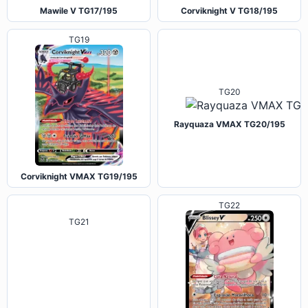
Mawile V TG17/195
Corviknight V TG18/195
TG19
TG20
Rayquaza VMAX TG20/195
Corviknight VMAX TG19/195
TG22
TG21