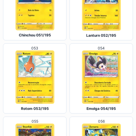
Chinchou 051/195
Lanturn 052/195
053
054
Rotom 053/195
Emolga 054/195
055
056