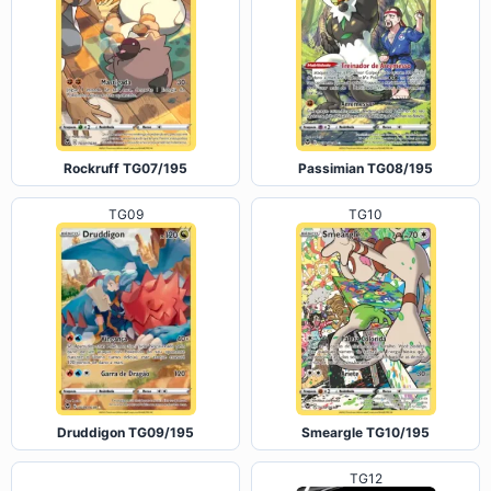
Rockruff TG07/195
Passimian TG08/195
TG09
TG10
Druddigon TG09/195
Smeargle TG10/195
TG12