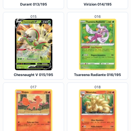
015
016
Tsareena Radiante 016/195
Chesnaught V 015/195
017
018
Vulpix 017/195
Ninetales 018/195