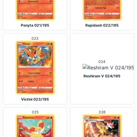
Ponyta 021/195
Rapidash 022/195
023
024
Reshiram V 024/195
Victini 023/195
025
026