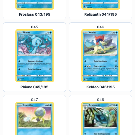
Froslass 043/195
Relicanth 044/195
045
046
Phione 045/195
Keldeo 046/195
047
048