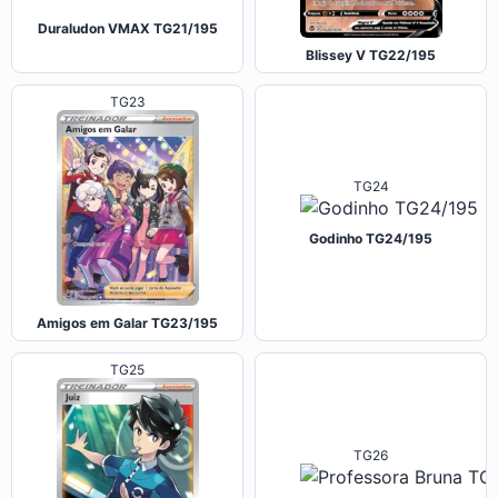
Duraludon VMAX TG21/195
Blissey V TG22/195
TG23
TG24
Godinho TG24/195
Amigos em Galar TG23/195
TG25
TG26