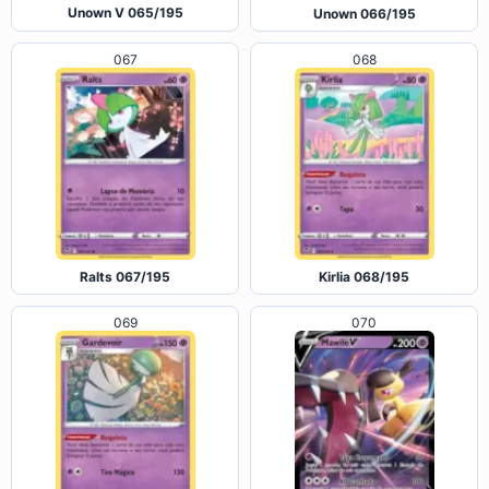
Unown V 065/195
Unown 066/195
067
068
Ralts 067/195
Kirlia 068/195
069
070