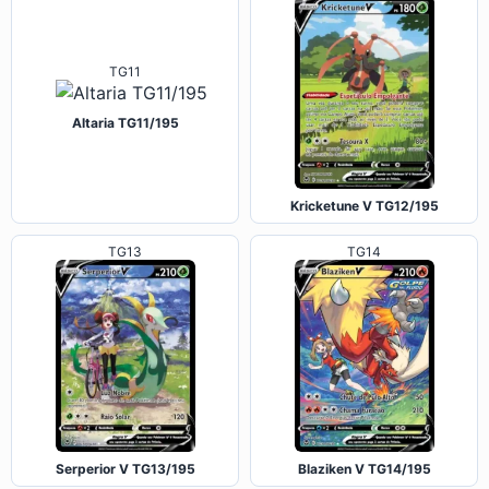
TG11
Altaria TG11/195
Kricketune V TG12/195
TG13
TG14
Serperior V TG13/195
Blaziken V TG14/195