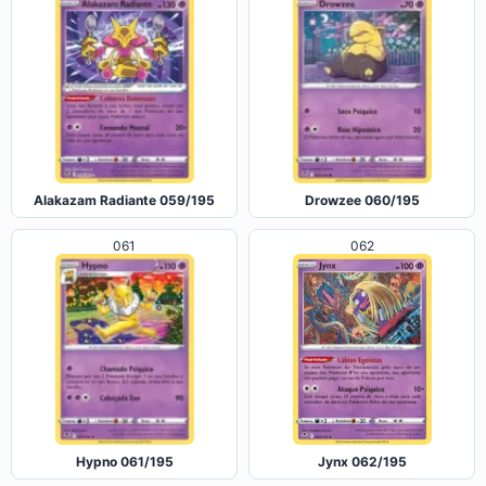
Alakazam Radiante 059/195
Drowzee 060/195
062
061
Hypno 061/195
Jynx 062/195