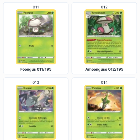
011
012
Amoonguss 012/195
Foongus 011/195
013
014
Durant 013/195
Virizion 014/195