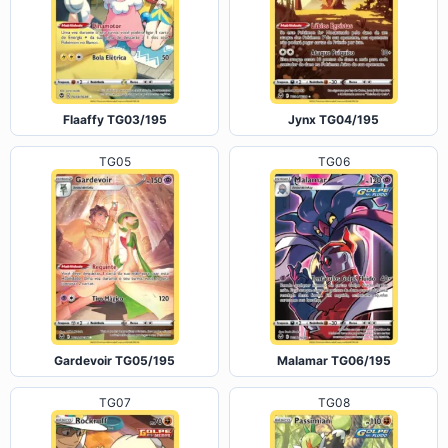
Flaaffy TG03/195
Jynx TG04/195
TG05
TG06
Gardevoir TG05/195
Malamar TG06/195
TG07
TG08