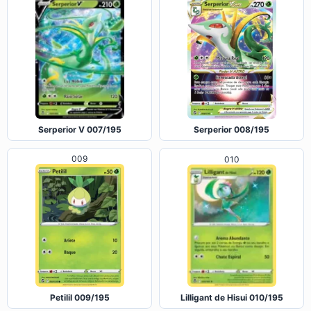
007
Serperior V 007/195
Serperior 008/195
009
010
Lilligant de Hisui 010/195
Petilil 009/195