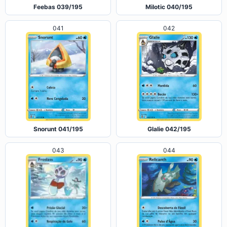
Milotic 040/195
Feebas 039/195
041
042
Snorunt 041/195
Glalie 042/195
044
043