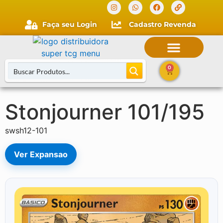
Faça seu Login
Cadastro Revenda
0
Stonjourner 101/195
Buscar Cartas
swsh12-101
Ver Expansao