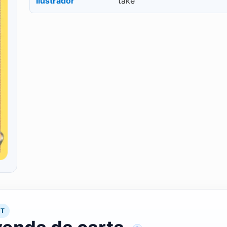
Ilustrador
take
RT