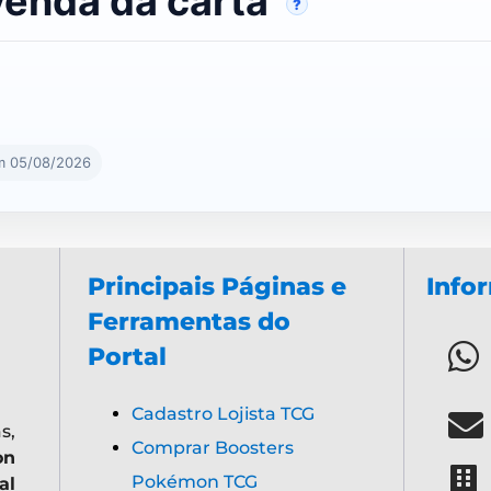
venda da carta
?
m 05/08/2026
Principais Páginas e
Info
Ferramentas do
Portal
Cadastro Lojista TCG
s,
Comprar Boosters
on
Pokémon TCG
al