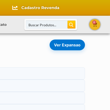
Cadastro Revenda
0
tato
Ver Expansao