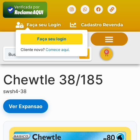
Verificada por
Faça seu Login
Cadastro Revenda
Faça seu login
Cliente novo?
Comece aqui.
0
Chewtle 38/185
swsh4-38
Ver Expansao