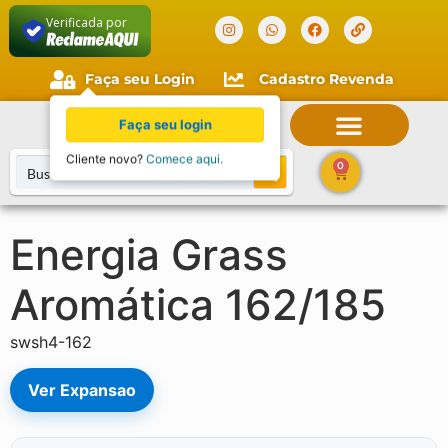
Verificada por
Faça seu Login
Cadastro Revenda
Faça seu login
Cliente novo?
Comece aqui.
0
Energia Grass
Aromática 162/185
swsh4-162
Ver Expansao