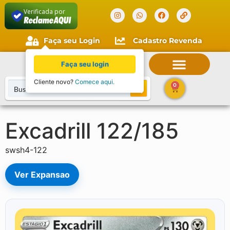
Verificada por
Faça seu Login
Cadastro Revenda
Faça seu login
Cliente novo?
Comece aqui.
0
Excadrill 122/185
swsh4-122
Ver Expansao