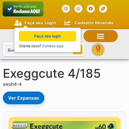
Verificada por
Faça seu Login
Cadastro Revenda
Faça seu login
Cliente novo?
Comece aqui.
0
Exeggcute 4/185
swsh4-4
Ver Expansao