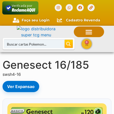
Verificada por
Faça seu Login
Cadastro Revenda
Faça seu login
Cliente novo?
Comece aqui.
0
Genesect 16/185
swsh4-16
Ver Expansao