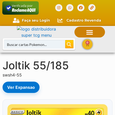
Verificada por
Faça seu Login
Cadastro Revenda
Faça seu login
Cliente novo?
Comece aqui.
0
Joltik 55/185
swsh4-55
Ver Expansao