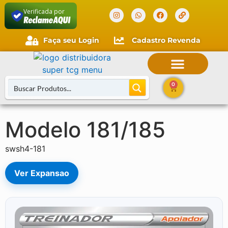
Verificada por
Faça seu Login
Cadastro Revenda
0
Modelo 181/185
Buscar Cartas
swsh4-181
Ver Expansao