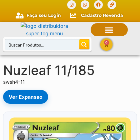
Faça seu Login
Cadastro Revenda
0
Nuzleaf 11/185
Buscar Cartas
swsh4-11
Ver Expansao