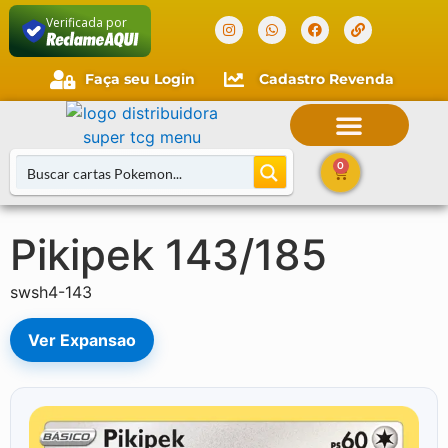
Verificada por
Faça seu Login
Cadastro Revenda
Faça seu login
Cliente novo?
Comece aqui.
0
Pikipek 143/185
Buscar Cartas
swsh4-143
Ver Expansao