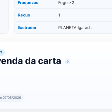
Fraquezas
Fogo ×2
Recuo
1
Ilustrador
PLANETA Igarashi
RT
venda da carta
?
em 07/08/2026