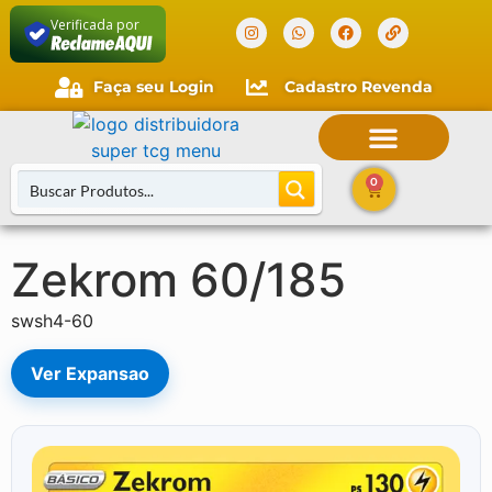
Verificada por
Faça seu Login
Cadastro Revenda
0
Zekrom 60/185
Buscar Cartas
swsh4-60
Ver Expansao