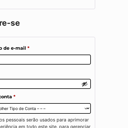
re-se
o de e-mail
*
 conta
*
os pessoais serão usados para aprimorar
eriência em todo este site, para gerenciar