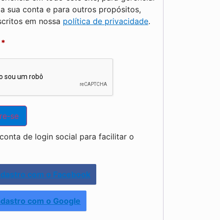
a sua conta e para outros propósitos,
critos em nossa
política de privacidade
.
a
*
re-se
onta de login social para facilitar o
dastro com o Facebook
dastro com o Google