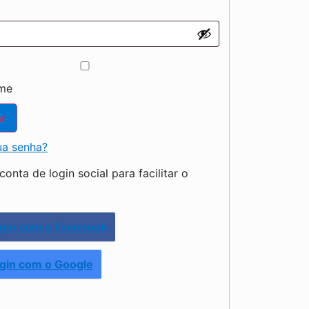
me
r
ua senha?
onta de login social para facilitar o
gin com o Facebook
gin com o Google