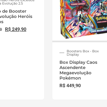
nsão Heróis Excelsos
 Evolução 2.5
 de Booster
olução Heróis
os
R$
249,90
0
Boosters Box - Box
Display
Box Display Caos
Ascendente
Megaevolução
Pokémon
R$
449,90