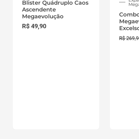
Expa
Blister Quádruplo Caos
Mega
Ascendente
Combo
Megaevolução
Megaev
R$
49,90
Excels
R$
269,9