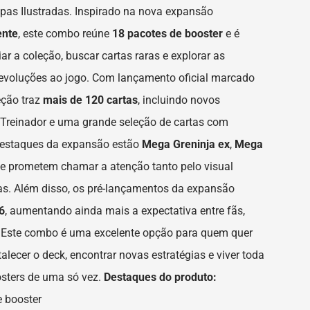
s Ilustradas. Inspirado na nova expansão
ente
, este combo reúne
18 pacotes de booster
e é
ar a coleção, buscar cartas raras e explorar as
evoluções ao jogo. Com lançamento oficial marcado
leção traz
mais de 120 cartas
, incluindo novos
 Treinador e uma grande seleção de cartas com
s destaques da expansão estão
Mega Greninja ex
,
Mega
ue prometem chamar a atenção tanto pelo visual
as. Além disso, os pré-lançamentos da expansão
6
, aumentando ainda mais a expectativa entre fãs,
. Este combo é uma excelente opção para quem quer
alecer o deck, encontrar novas estratégias e viver toda
osters de uma só vez.
Destaques do produto:
 booster