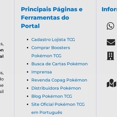
Principais Páginas e
Info
Ferramentas do
Portal
Cadastro Lojista TCG
s,
Comprar Boosters
on
Pokémon TCG
al
Busca de Cartas Pokémon
Imprensa
s,
do
Revenda Copag Pokémon
ue
Distribuidora Pokémon
il
Blog Pokémon TCG
Site Oficial Pokémon TCG
em Português