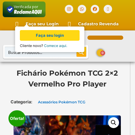
Verificada por
Faça seu Login
Cadastro Revenda
Faça seu login
Cliente novo?
Comece aqui.
0
Fichário Pokémon TCG 2×2
Vermelho Pro Player
Categoria:
Acessórios Pokémon TCG
Oferta!