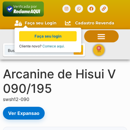
Verificada por
Faça seu Login
Cadastro Revenda
Faça seu login
Cliente novo?
Comece aqui.
0
Arcanine de Hisui V
090/195
swsh12-090
Ver Expansao