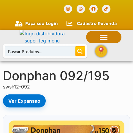
Verificada por
Faça seu Login
Cadastro Revenda
0
Donphan 092/195
Buscar Cartas
swsh12-092
Ver Expansao