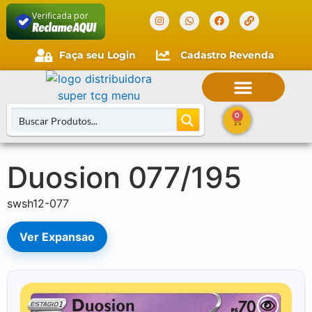
Verificada por
Faça seu Login
Cadastro Revenda
0
Duosion 077/195
Buscar Cartas
swsh12-077
Ver Expansao