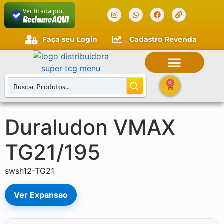
Verificada por
Faça seu Login
Cadastro Revenda
0
Duraludon VMAX
Buscar Cartas
TG21/195
swsh12-TG21
Ver Expansao