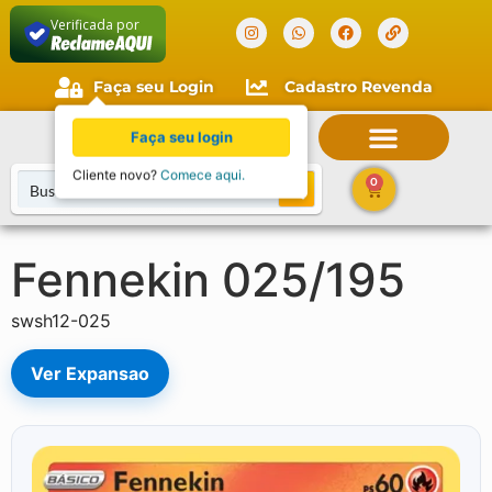
Verificada por
Faça seu Login
Cadastro Revenda
Faça seu login
Cliente novo?
Comece aqui.
0
Fennekin 025/195
swsh12-025
Ver Expansao