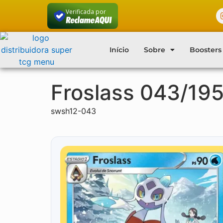
Verificada por
Início
Sobre
Boosters
Froslass 043/19
swsh12-043