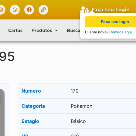
Faça seu Login
Faça seu login
Cartas
Produtos
Buscar Cartas
Blog
Con
Cliente novo?
Comece aqui.
195
Numero
170
Categoria
Pokemon
Estagio
Básico