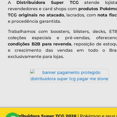
A
Distribuidora Super TCG
atende lojista
revendedores e card shops com
produtos Pokém
TCG originais no atacado
, lacrados, com
nota fisc
e procedência garantida.
Trabalhamos com boosters, blisters, decks, ETB
coleções especiais e pré-vendas, oferecen
condições B2B para revenda
, reposição de estoq
e crescimento das vendas em todo o Bras
exclusivamente para lojas.
Distribuidora Super TCG 2026
| Pokémon e seus r