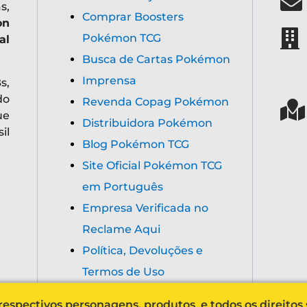
s,
Comprar Boosters
on
Pokémon TCG
al
Busca de Cartas Pokémon
Imprensa
s,
do
Revenda Copag Pokémon
ue
Distribuidora Pokémon
il
Blog Pokémon TCG
Site Oficial Pokémon TCG
em Português
Empresa Verificada no
Reclame Aqui
Política, Devoluções e
Termos de Uso
espectivos personagens, produtos e todos os direitos