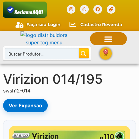
Verificada por
Faça seu Login
Cadastro Revenda
0
Virizion 014/195
Buscar Cartas
swsh12-014
Ver Expansao