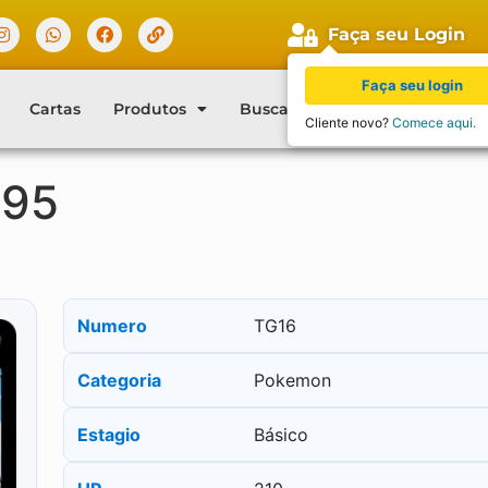
Faça seu Login
Faça seu login
Cartas
Produtos
Buscar Cartas
Blog
Con
Cliente novo?
Comece aqui.
195
Numero
TG16
Categoria
Pokemon
Estagio
Básico