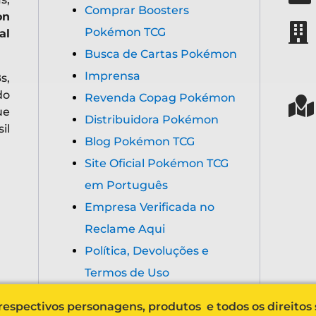
Comprar Boosters
on
Pokémon TCG
al
Busca de Cartas Pokémon
Imprensa
s,
do
Revenda Copag Pokémon
ue
Distribuidora Pokémon
il
Blog Pokémon TCG
Site Oficial Pokémon TCG
em Português
Empresa Verificada no
Reclame Aqui
Política, Devoluções e
Termos de Uso
espectivos personagens, produtos e todos os direitos