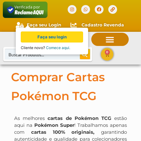
Verificada por
Faça seu Login
Cadastro Revenda
0
Comprar Cartas
Pokémon TCG
As melhores
cartas de Pokémon TCG
estão
aqui na
Pokémon Super
! Trabalhamos apenas
com
cartas 100% originais,
garantindo
autenticidade e qualidade para colecionadores