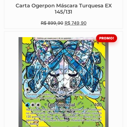
Carta Ogerpon Máscara Turquesa EX
145/131
R$
899,90
R$
749,90
PROMO!