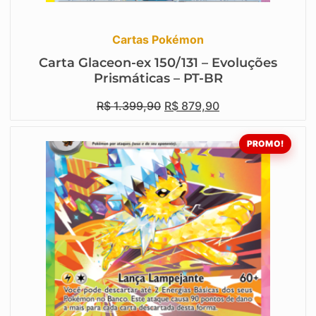
Cartas Pokémon
Carta Glaceon-ex 150/131 – Evoluções
Prismáticas – PT-BR
R$
1.399,90
R$
879,90
PROMO!