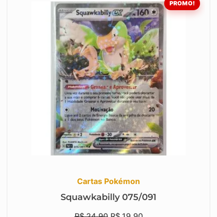
PROMO!
Cartas Pokémon
Squawkabilly 075/091
R$
24,90
R$
19,90