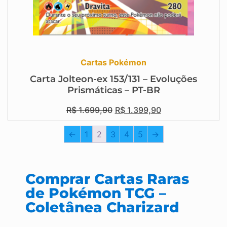
Cartas Pokémon
Carta Jolteon-ex 153/131 – Evoluções
Prismáticas – PT-BR
R$
1.699,90
R$
1.399,90
←
1
2
3
4
5
→
Comprar Cartas Raras
de Pokémon TCG –
Coletânea Charizard