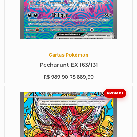
Cartas Pokémon
Pecharunt EX 163/131
R$
989,90
R$
889,90
PROMO!