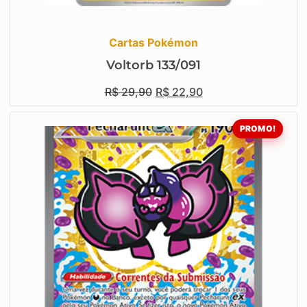
Cartas Pokémon
Voltorb 133/091
R$
29,90
R$
22,90
PROMO!