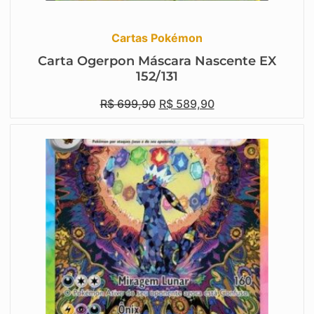
Cartas Pokémon
Carta Ogerpon Máscara Nascente EX
152/131
R$
699,90
R$
589,90