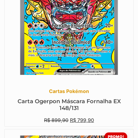
Cartas Pokémon
Carta Ogerpon Máscara Fornalha EX
148/131
R$
899,90
R$
799,90
PROMO!