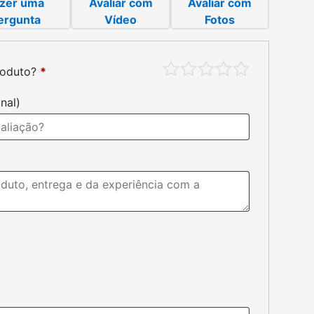
zer uma
Avaliar com
Avaliar com
ergunta
Vídeo
Fotos
roduto?
*
to:
.