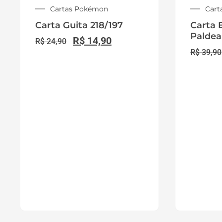
de Pokémon TCG no Atacado para
Lojistas
A
Distribuidora Super TCG
atende lojista
revendedores e card shops com
produtos Pokém
TCG originais no atacado
, lacrados, com
nota fisc
e procedência garantida.
Trabalhamos com boosters, blisters, decks, ETB
coleções especiais e pré-vendas, oferecen
condições B2B para revenda
, reposição de estoq
e crescimento das vendas em todo o Bras
exclusivamente para lojas.