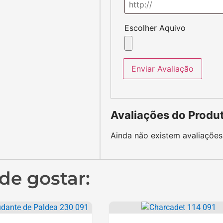
Estudante de
Charcadet 114/091
 230/091
R$
49,90
R$
69,90
R$
26,90
Principais Páginas e
Info