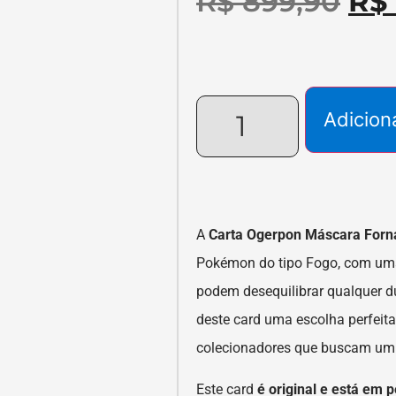
R$
899,90
R$
Adicion
A
Carta Ogerpon Máscara Forn
Pokémon do tipo Fogo, com uma 
podem desequilibrar qualquer d
deste card uma escolha perfeit
colecionadores que buscam um 
Este card
é original e está em p