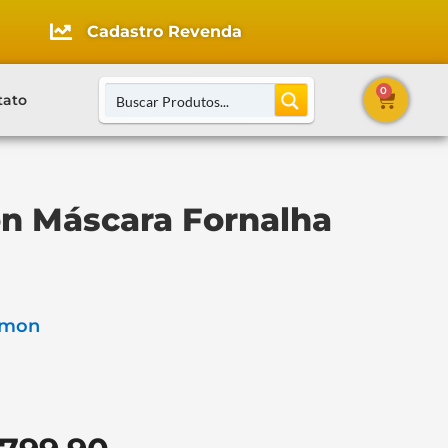
Cadastro Revenda
0
tato
n Máscara Fornalha
émon