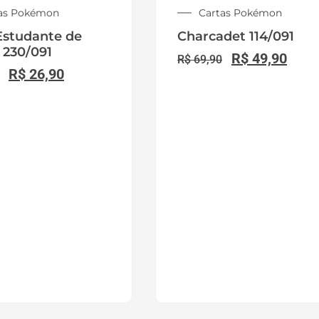
Ferramentas do
Portal
Cadastro Lojista TCG
s,
Comprar Boosters
on
Pokémon TCG
al
Busca de Cartas Pokémon
Imprensa
s,
do
Revenda Copag Pokémon
ue
Distribuidora Pokémon
il
Blog Pokémon TCG
Site Oficial Pokémon TCG
em Português
Empresa Verificada no