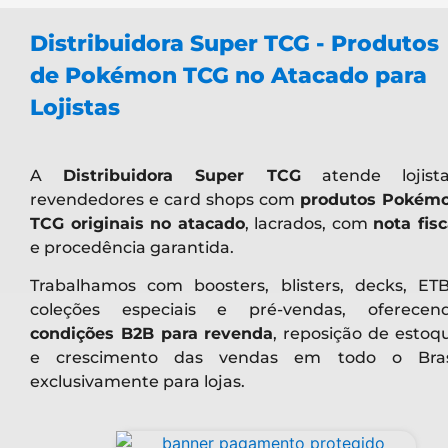
Distribuidora Super TCG 2026
| Pokémon e seus r
Freak e Creatures Inc do Japão
.