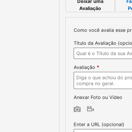
Deixar uma
Fa
Avaliação
P
Como você avalia esse p
Avaliações do Produ
Ainda não existem avaliações
de gostar:
as Pokémon
Cartas Pokémon