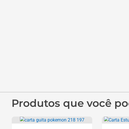
Carta Guita 218/197
Carta 
Paldea
R$
14,90
R$
24,90
R$
39,90
Distribuidora Super TCG - Produtos