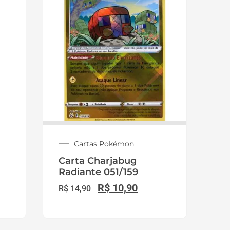
Whatsapp:
(31) 98110-6287
E-mail: contato@lojapokemonsuper.com
CNPJ: 60.029.263/0001-55
Endereço:
Av. Governador Valadares, 364 Andar 2
Sala Ev87, Centro de Betim / MG.
(Endereço comercial para retirada de
pedidos na distribuidora).