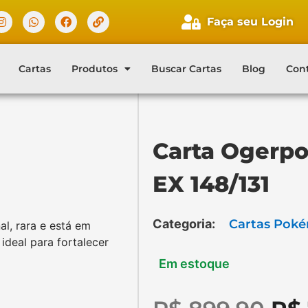
Faça seu Login
Faça seu login
Cartas
Produtos
Buscar Cartas
Blog
Con
Cliente novo?
Comece aqui.
Carta Ogerpo
EX 148/131
Categoria:
Cartas Pok
al, rara e está em
ideal para fortalecer
Em estoque