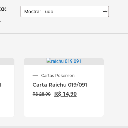
Whatsapp:
(31) 98110-6287
E-mail: contato@lojapokemonsuper.com
CNPJ: 60.029.263/0001-55
Endereço:
Av. Governador Valadares, 364 Andar 2
Sala Ev87, Centro de Betim / MG.
(Endereço comercial para retirada de
pedidos na distribuidora).