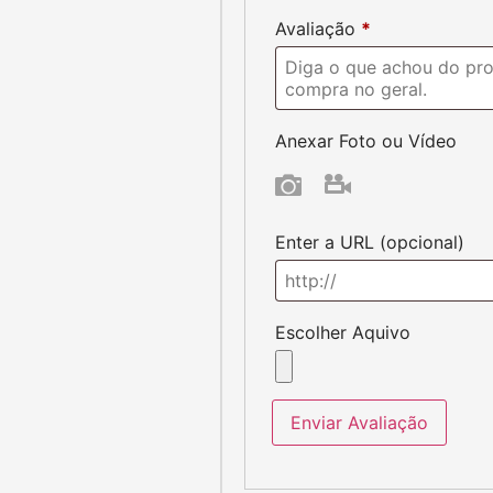
Ainda não existem avaliações
de gostar:
as Pokémon
Cartas Pokémon
det 114/091
Carta Noêmia 220/09
R$
49,90
R$
10,90
R$
15,90
Principais Páginas e
Info