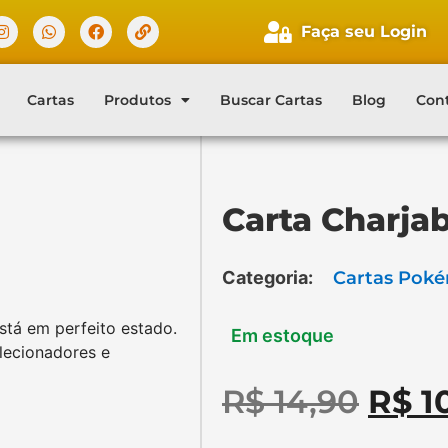
Faça seu Login
Faça seu login
Cartas
Produtos
Buscar Cartas
Blog
Con
Cliente novo?
Comece aqui.
Carta Charja
Categoria:
Cartas Pok
está em perfeito estado.
Em estoque
olecionadores e
R$
14,90
R$
1