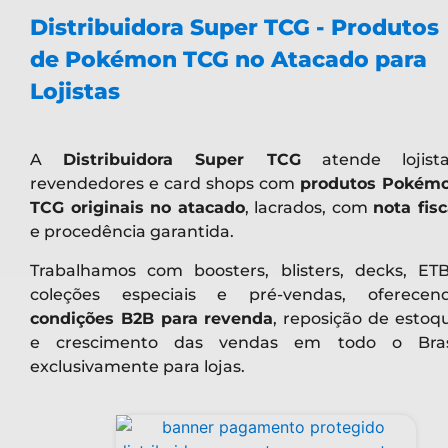
Distribuidora Super TCG 2026
| Pokémon e seus r
Freak e Creatures Inc do Japão
.