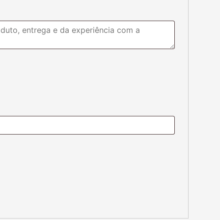
.
Cartas Pokémon
1
Carta Raichu 019/091
R$
14,90
R$
28,90
rmações de Contato