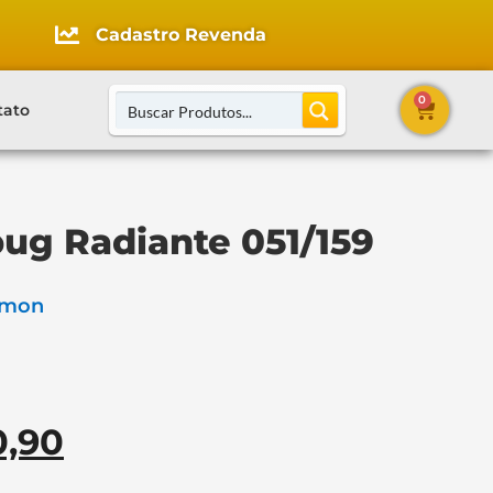
Cadastro Revenda
0
tato
bug Radiante 051/159
émon
0,90