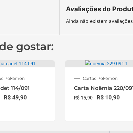
Ferramentas do
Portal
Cadastro Lojista TCG
s,
Comprar Boosters
on
Pokémon TCG
al
Busca de Cartas Pokémon
Imprensa
s,
do
Revenda Copag Pokémon
ue
Distribuidora Pokémon
il
Blog Pokémon TCG
Site Oficial Pokémon TCG
em Português
Empresa Verificada no
Reclame Aqui