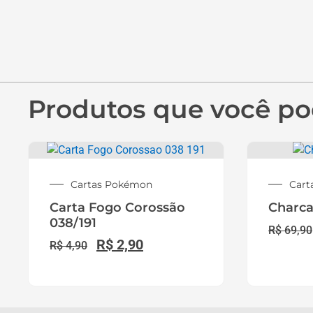
de Pokémon TCG no Atacado para
Lojistas
A
Distribuidora Super TCG
atende lojista
revendedores e card shops com
produtos Pokém
TCG originais no atacado
, lacrados, com
nota fisc
e procedência garantida.
Trabalhamos com boosters, blisters, decks, ETB
coleções especiais e pré-vendas, oferecen
condições B2B para revenda
, reposição de estoq
e crescimento das vendas em todo o Bras
exclusivamente para lojas.