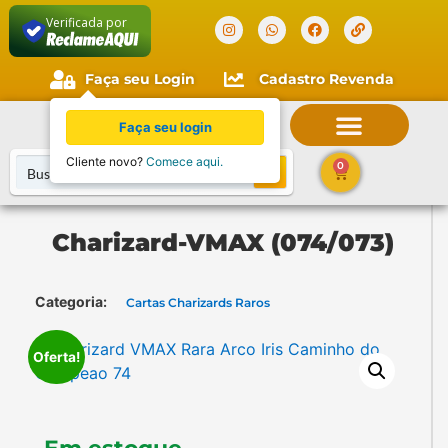
Verificada por
Faça seu Login
Cadastro Revenda
Faça seu login
Cliente novo?
Comece aqui.
0
Charizard-VMAX (074/073)
Categoria:
Cartas Charizards Raros
Oferta!