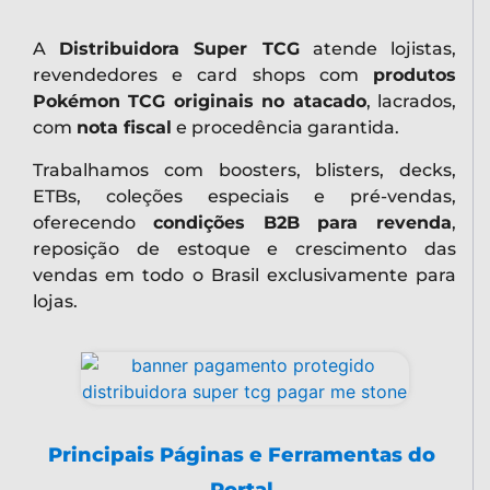
Busca de Cartas Pokémon
Imprensa
Revenda Copag Pokémon
Distribuidora Pokémon
Blog Pokémon TCG
Site Oficial Pokémon TCG em
Português
Empresa Verificada no Reclame Aqui
Política, Devoluções e Termos de Uso
Informações de Contato
Whatsapp:
(31) 98110-6287
E-mail: contato@lojapokemonsuper.com