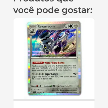
Cartas Pokémon
Carta Noêmia 220/091
R$
10,90
R$
15,90
Cartas Pokémon
Carta Wugtrio 224/091
R$
8,99
R$
12,99