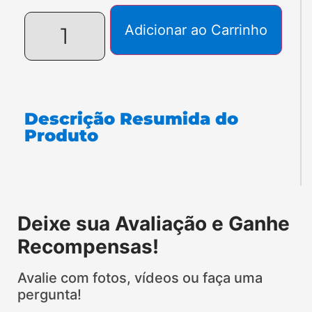
Descrição Resumida do
Produto
Atendimento Geral
Online
Falar com Representante
Deixe sua Avaliação e Ganhe
Recompensas!
Avalie com fotos, vídeos ou faça uma
pergunta!
Deixar uma
Fazer uma
Avaliar
Avaliar
Avaliação
Pergunta
com Vídeo
com Fotos