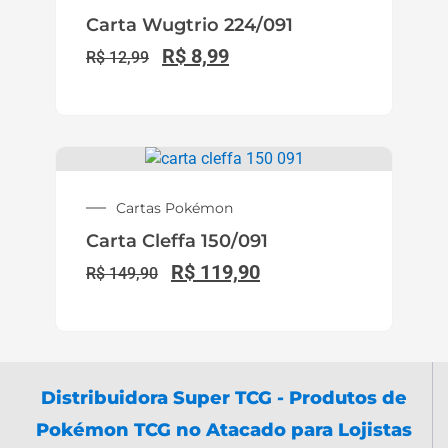
com
nota fiscal
e procedência garantida.
Trabalhamos com boosters, blisters, decks,
ETBs, coleções especiais e pré-vendas,
oferecendo
condições B2B para revenda
,
reposição de estoque e crescimento das
vendas em todo o Brasil exclusivamente para
lojas.
Principais Páginas e Ferramentas do
Portal
Cadastro Lojista TCG
Comprar Boosters Pokémon TCG