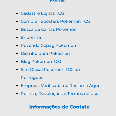
CNPJ: 60.029.263/0001-55
Endereço:
Av. Governador Valadares, 364 Andar 2 Sala
Ev87, Centro de Betim / MG. (Endereço
comercial para retirada de pedidos na
distribuidora).
Distribuidora Super TCG 2026
| Pokémon e
seus respectivos personagens, produtos e
todos os direitos são de propriedade