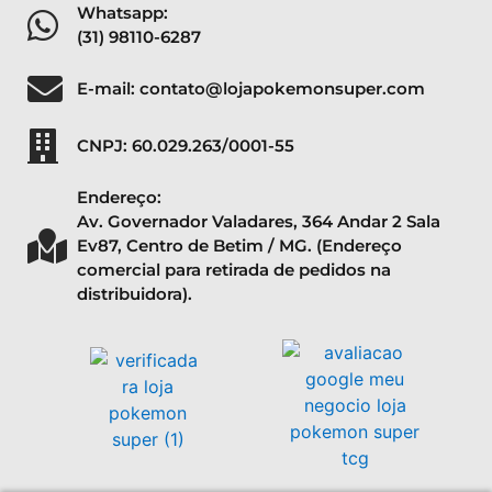
exclusiva da
Nitendo, Game Freak e
Creatures Inc do Japão
.