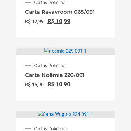
Cartas Pokémon
Carta Cleffa 150/091
R$
119,90
R$
149,90
Distribuidora Super TCG - Produtos de
Pokémon TCG no Atacado para Lojistas
A
Distribuidora Super TCG
atende lojistas,
revendedores e card shops com
produtos
Pokémon TCG originais no atacado
, lacrados,