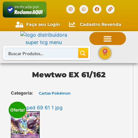
Verificada por
Faça seu Login
Cadastro Revenda
Faça seu login
Cliente novo?
Comece aqui.
0
Mewtwo EX 61/162
Buscar Cartas
Categoria:
Cartas Pokémon
Oferta!