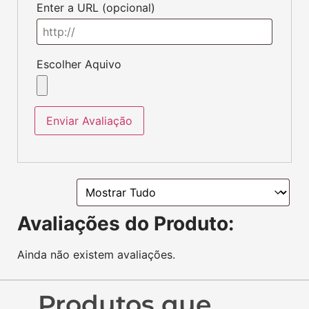
Cartas Pokémon
Carta Revavroom 065/091
R$
10,99
R$
12,99