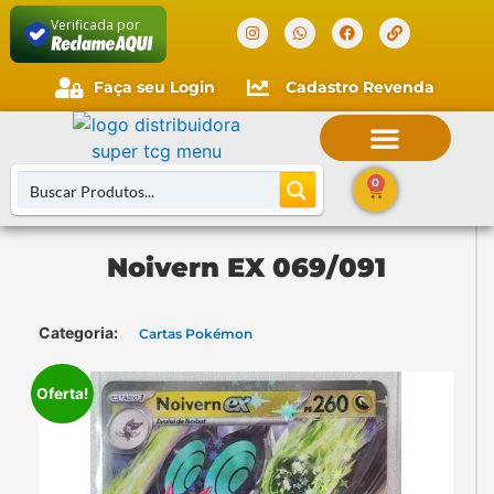
Verificada por
Faça seu Login
Cadastro Revenda
Faça seu login
Cliente novo?
Comece aqui.
0
Noivern EX 069/091
Categoria:
Cartas Pokémon
Oferta!