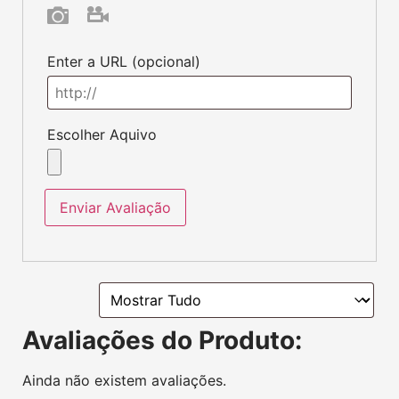
Produtos que
você pode gostar:
Cartas Pokémon
Estudante de Paldea 231/091
R$
18,90
R$
29,90
Cartas Pokémon
Carta Jolteon 029/131
R$
11,90
R$
19,90