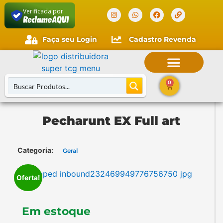
Verificada por
Faça seu Login
Cadastro Revenda
Faça seu login
Cliente novo?
Comece aqui.
0
Pecharunt EX Full art
Buscar Cartas
Categoria:
Geral
Oferta!
Em estoque