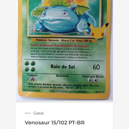
Geral
Venosaur 15/102 PT-BR
R$
899,90
R$
1.199,90
Distribuidora Super TCG - Produtos de
Pokémon TCG no Atacado para Lojistas
A
Distribuidora Super TCG
atende lojistas,
revendedores e card shops com
produtos
Pokémon TCG originais no atacado
, lacrados,
com
nota fiscal
e procedência garantida.
Trabalhamos com boosters, blisters, decks,
ETBs, coleções especiais e pré-vendas,
oferecendo
condições B2B para revenda
,