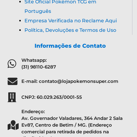
Ev87, Centro de Betim / MG. (Endereço
comercial para retirada de pedidos na
distribuidora).
Distribuidora Super TCG 2026
| Pokémon e
seus respectivos personagens, produtos e
todos os direitos são de propriedade
exclusiva da
Nitendo, Game Freak e
Creatures Inc do Japão
.