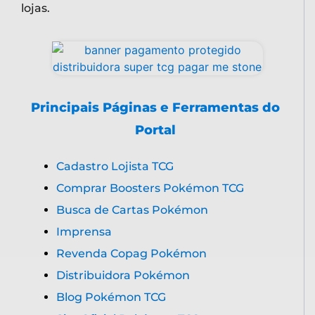
Distribuidora Pokémon
Blog Pokémon TCG
Site Oficial Pokémon TCG em
Português
Empresa Verificada no Reclame Aqui
Política, Devoluções e Termos de Uso
Informações de Contato
Whatsapp:
(31) 98110-6287
E-mail: contato@lojapokemonsuper.com
CNPJ: 60.029.263/0001-55
Endereço:
Av. Governador Valadares, 364 Andar 2 Sala