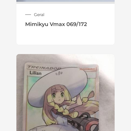
Geral
Lilian 147/149
R$
100,00
R$
110,00