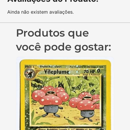
Geral
Vileplume 17/18 Reverse Foil
Southern Islands (EN) MP
R$
599,90
R$
699,90