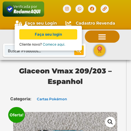
Verificada por
Faça seu Login
Cadastro Revenda
Faça seu login
Cliente novo?
Comece aqui.
0
Glaceon Vmax 209/203 –
Espanhol
Categoria:
Cartas Pokémon
Oferta!