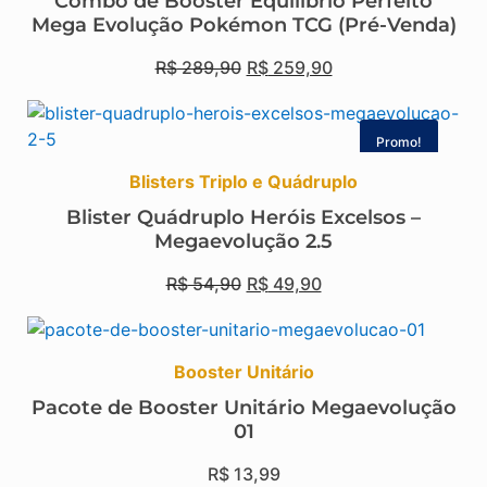
Combo de Booster Equilíbrio Perfeito
Mega Evolução Pokémon TCG (Pré-Venda)
R$
289,90
R$
259,90
Promo!
Blisters Triplo e Quádruplo
Blister Quádruplo Heróis Excelsos –
Megaevolução 2.5
R$
54,90
R$
49,90
Booster Unitário
Pacote de Booster Unitário Megaevolução
01
R$
13,99