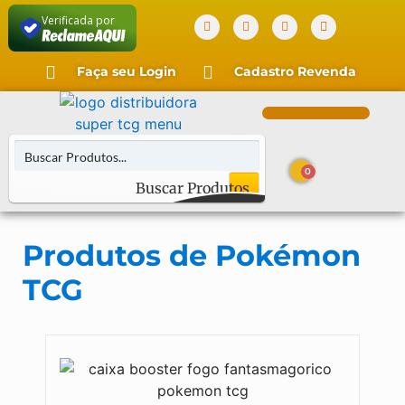
Verificada por
Faça seu Login
Cadastro Revenda
0
Buscar Produtos
Buscar Cartas
Produtos de Pokémon
TCG