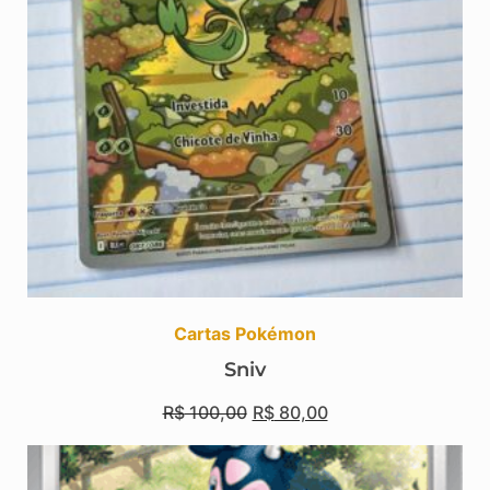
Cartas Pokémon
Sniv
R$
100,00
R$
80,00