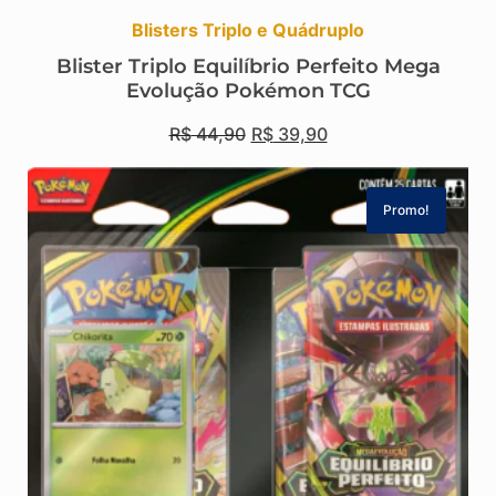
Blisters Triplo e Quádruplo
Blister Triplo Equilíbrio Perfeito Mega
Evolução Pokémon TCG
R$
44,90
R$
39,90
Promo!