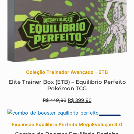
Coleção Treinador Avançado - ETB
Elite Trainer Box (ETB) – Equilíbrio Perfeito
Pokémon TCG
R$
449,90
R$
399,90
Promo!
Expansão Equilíbrio Perfeito MegaEvolução 3.0