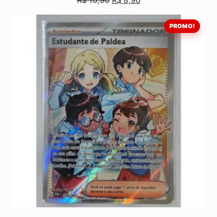
R$
10,90
R$
8,90
PROMO!