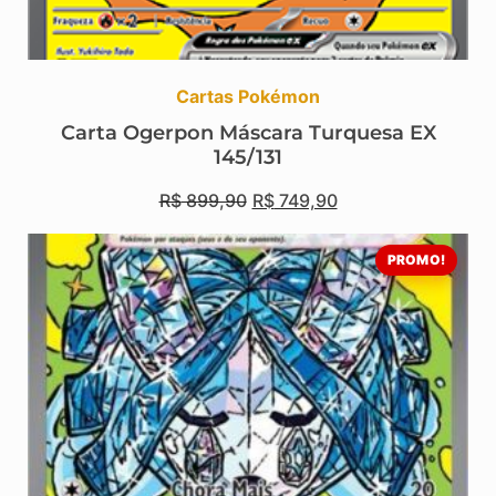
Cartas Pokémon
Carta Ogerpon Máscara Turquesa EX
145/131
R$
899,90
R$
749,90
PROMO!