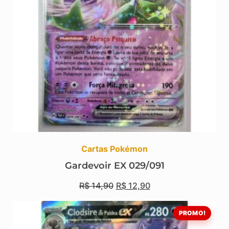
Cartas Pokémon
Gardevoir EX 029/091
R$
14,90
R$
12,90
PROMO!