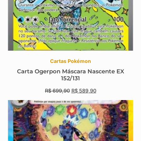
Cartas Pokémon
Carta Ogerpon Máscara Nascente EX
152/131
R$
699,90
R$
589,90