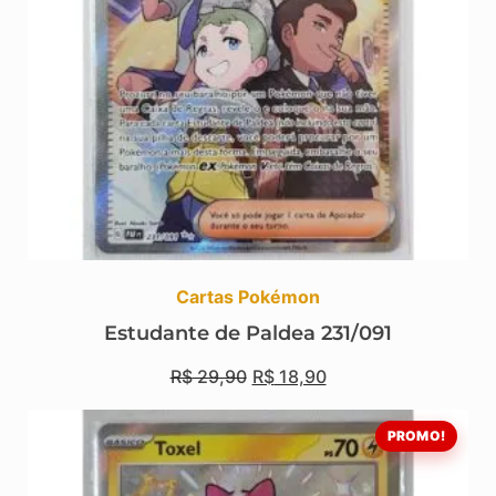
Cartas Pokémon
Estudante de Paldea 231/091
R$
29,90
R$
18,90
PROMO!