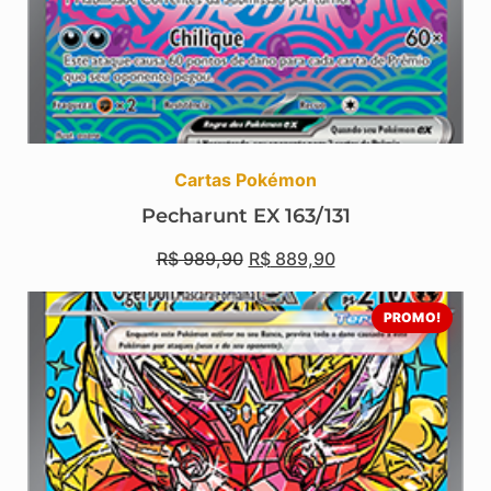
Cartas Pokémon
Pecharunt EX 163/131
R$
989,90
R$
889,90
PROMO!