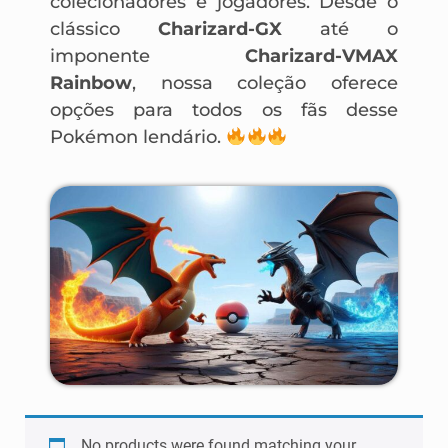
colecionadores e jogadores. Desde o
clássico
Charizard-GX
até o
imponente
Charizard-VMAX
Rainbow
, nossa coleção oferece
opções para todos os fãs desse
Pokémon lendário.
No products were found matching your