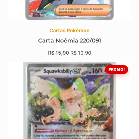
Cartas Pokémon
Carta Noêmia 220/091
R$
15,90
R$
10,90
PROMO!