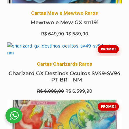
Cartas Mew e Mewtwo Raros
Mewtwo e Mew GX sm191
R$
649,90
R$
589,90
PROMO!
Cartas Charizards Raros
Charizard GX Destinos Ocultos SV49-SV94
– PT-BR – NM
R$
6.999,90
R$
6.599,90
PROMO!